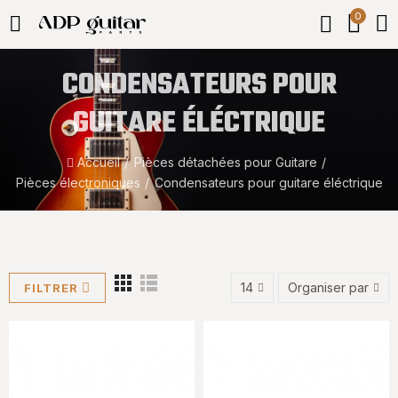
0
CONDENSATEURS POUR
GUITARE ÉLÉCTRIQUE
Accueil
Pièces détachées pour Guitare
Pièces électroniques
Condensateurs pour guitare éléctrique
14
Organiser par
FILTRER