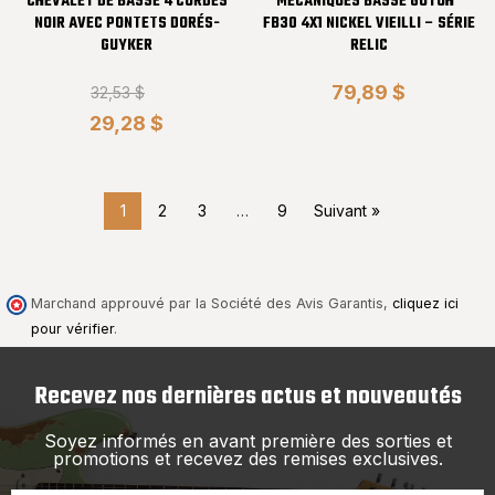
CHEVALET DE BASSE 4 CORDES
MÉCANIQUES BASSE GOTOH®
NOIR AVEC PONTETS DORÉS-
FB30 4X1 NICKEL VIEILLI – SÉRIE
GUYKER
RELIC
79,89 $
32,53 $
29,28 $
1
2
3
…
9
Suivant »
Marchand approuvé par la Société des Avis Garantis,
cliquez ici
pour vérifier
.
Recevez nos dernières actus et nouveautés
Soyez informés en avant première des sorties et
promotions et recevez des remises exclusives.