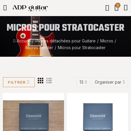
0
MICROS POUR STRATOCASTER
Accueil
Pièces détachées pour Guitare
Micros
Micros Fender
Micros pour Stratocaster
13
Organiser par
FILTRER