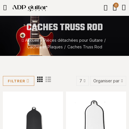
0
CACHES TRUSS ROD
Accueil
Pièces détachées pour Guitare
Caches et Plaques
Caches Truss Rod
7
Organiser par
FILTRER