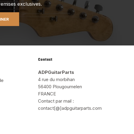
emises exclusives.
NNER
Contact
ADPGuitarParts
4 rue du morbihan
de
56400 Plougoumelen
FRANCE
Contact par mail :
contact[@]adpguitarparts.com