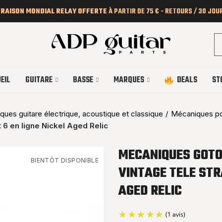
VRAISON MONDIAL RELAY OFFERTE
À PARTIR DE 75 € - RETOURS / 30 JOU
EIL
GUITARE
BASSE
MARQUES
DEALS
ST
ues guitare électrique, acoustique et classique
Mécaniques pou
6 en ligne Nickel Aged Relic
MECANIQUES GOTO
BIENTÔT DISPONIBLE
VINTAGE TELE STR
AGED RELIC