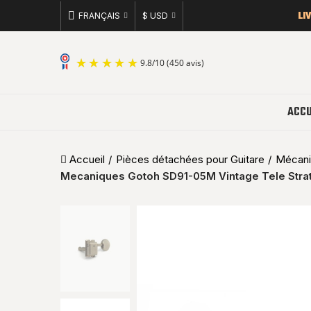
LI
FRANÇAIS
$ USD
9.8
/
10
(450 avis)
ACCU
Accueil
Pièces détachées pour Guitare
Mécaniq
Mecaniques Gotoh SD91-05M Vintage Tele Strat 