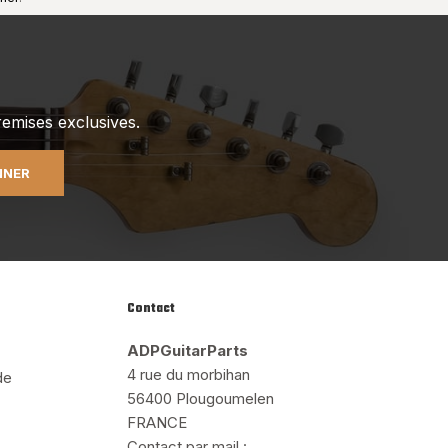
emises exclusives.
NNER
Contact
ADPGuitarParts
4 rue du morbihan
de
56400 Plougoumelen
FRANCE
Contact par mail :