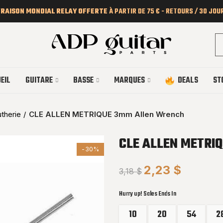
VRAISON MONDIAL RELAY OFFERTE
À PARTIR DE 75 € - RETOURS / 30 JOU
EIL
GUITARE
BASSE
MARQUES
DEALS
ST
utherie
CLE ALLEN METRIQUE 3mm Allen Wrench
CLE ALLEN METRI
-30%
2,23 $
3,18 $
Hurry up! Sales Ends In
10
20
54
2