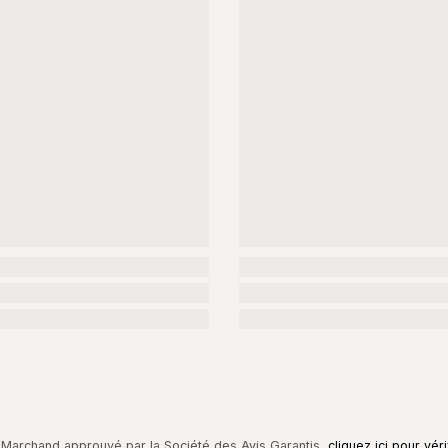
Marchand approuvé par la Société des Avis Garantis,
cliquez ici pour véri