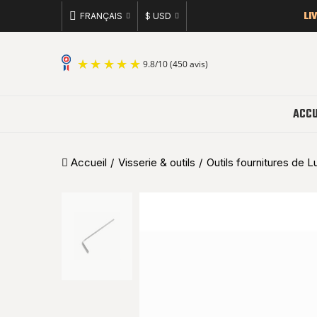
LI
FRANÇAIS
$ USD
9.8
/
10
(450 avis)
ACCU
Accueil
Visserie & outils
Outils fournitures de L