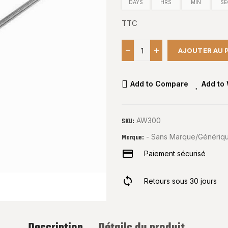
DAYS
HRS
MIN
SE
TTC
AJOUTER AU 
Add to Compare
Add to 
AW300
SKU:
- Sans Marque/Génériqu
Marque:
Paiement sécurisé
Retours sous 30 jours