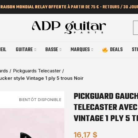
VRAISON MONDIAL RELAY OFFERTE
À PARTIR DE 75 € - RETOURS / 30 JOU
EIL
GUITARE
BASSE
MARQUES
DEALS
ST
ards
Pickguards Telecaster
er style Vintage 1 ply 5 trous Noir
PICKGUARD GAUCH
BIENTÔT DISPONIBLE
TELECASTER AVEC
VINTAGE 1 PLY 5 
16,17 $