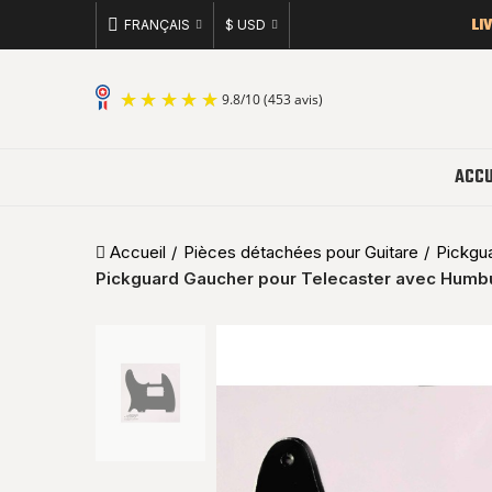
LI
FRANÇAIS
$ USD
9.8
/
10
(453 avis)
ACCU
Accueil
Pièces détachées pour Guitare
Pickgu
Pickguard Gaucher pour Telecaster avec Humbuck