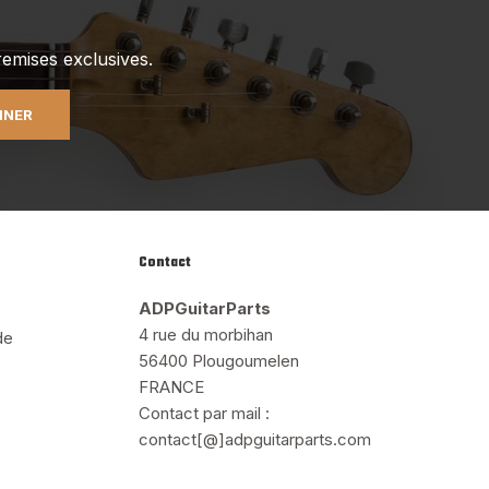
emises exclusives.
NNER
Contact
ADPGuitarParts
4 rue du morbihan
de
56400 Plougoumelen
FRANCE
Contact par mail :
contact[@]adpguitarparts.com