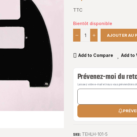
TTC
Bientôt disponible
AJOUTER AU 
Add to Compare
Add to 
Prévenez-moi du reto
Laissez votre e-mail et nous vous préviendrons dès
PRÉVE
TEHLH-101-5
SKU: