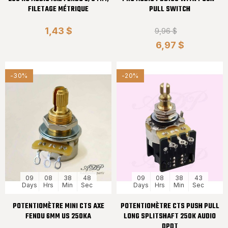
FILETAGE MÉTRIQUE
PULL SWITCH
1,43 $
9,96 $
6,97 $
-30%
-20%
09
08
38
48
09
08
38
43
Days
Hrs
Min
Sec
Days
Hrs
Min
Sec
POTENTIOMÈTRE MINI CTS AXE
POTENTIOMÈTRE CTS PUSH PULL
FENDU 6MM US 250KA
LONG SPLITSHAFT 250K AUDIO
DPDT