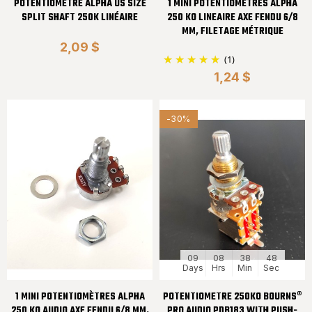
POTENTIOMÈTRE ALPHA US SIZE
1 MINI POTENTIOMÈTRES ALPHA
SPLIT SHAFT 250K LINÉAIRE
250 KO LINEAIRE AXE FENDU 6/8
MM, FILETAGE MÉTRIQUE
2,09 $
(1)
1,24 $
-30%
09
08
38
48
Days
Hrs
Min
Sec
1 MINI POTENTIOMÈTRES ALPHA
POTENTIOMETRE 250KO BOURNS®
250 KO AUDIO AXE FENDU 6/8 MM,
PRO AUDIO PDB183 WITH PUSH-