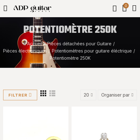
0
POTENTIOMÈTRE 250K
Accueil
Pièces détachées pour Guitare
Pièces électroniques
Potentiomètre​s pour guitare éléctrique
Potentiomètre 250K
20
Organiser par
FILTRER