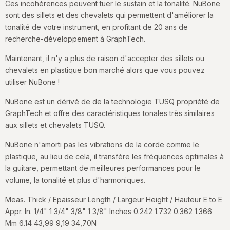
Ces incohérences peuvent tuer le sustain et la tonalité. NuBone
sont des sillets et des chevalets qui permettent d'améliorer la
tonalité de votre instrument, en profitant de 20 ans de
recherche-développement à GraphTech.
Maintenant, il n'y a plus de raison d'accepter des sillets ou
chevalets en plastique bon marché alors que vous pouvez
utiliser NuBone !
NuBone est un dérivé de de la technologie TUSQ propriété de
GraphTech et offre des caractéristiques tonales très similaires
aux sillets et chevalets TUSQ.
NuBone n'amorti pas les vibrations de la corde comme le
plastique, au lieu de cela, il transfère les fréquences optimales à
la guitare, permettant de meilleures performances pour le
volume, la tonalité et plus d'harmoniques.
Meas. Thick / Epaisseur Length / Largeur Height / Hauteur E to E
Appr. In. 1/4" 1 3/4" 3/8" 1 3/8" Inches 0.242 1.732 0.362 1.366
Mm 6.14 43,99 9,19 34,70N