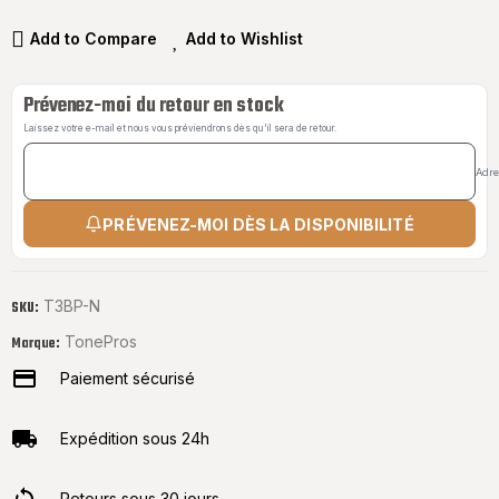
Add to Compare
Add to Wishlist
Prévenez-moi du retour en stock
Laissez votre e-mail et nous vous préviendrons dès qu'il sera de retour.
Adre
PRÉVENEZ-MOI DÈS LA DISPONIBILITÉ
T3BP-N
SKU:
TonePros
Marque:
Paiement sécurisé
Expédition sous 24h
Retours sous 30 jours