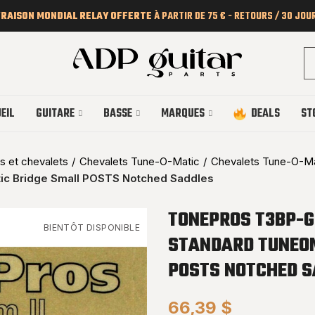
VRAISON MONDIAL RELAY OFFERTE
À PARTIR DE 75 € - RETOURS / 30 JOU
EIL
GUITARE
BASSE
MARQUES
DEALS
ST
s et chevalets
Chevalets Tune-O-Matic
Chevalets Tune-O-M
ic Bridge Small POSTS Notched Saddles
TONEPROS T3BP-G
BIENTÔT DISPONIBLE
STANDARD TUNEOM
POSTS NOTCHED S
66,39 $